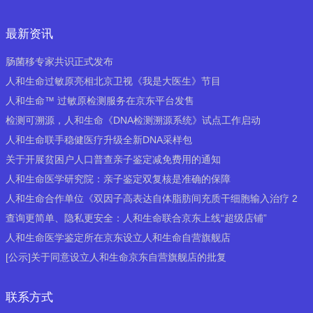
最新资讯
肠菌移专家共识正式发布
人和生命过敏原亮相北京卫视《我是大医生》节目
人和生命™ 过敏原检测服务在京东平台发售
检测可溯源，人和生命《DNA检测溯源系统》试点工作启动
人和生命联手稳健医疗升级全新DNA采样包
关于开展贫困户人口普查亲子鉴定减免费用的通知
人和生命医学研究院：亲子鉴定双复核是准确的保障
人和生命合作单位《双因子高表达自体脂肪间充质干细胞输入治疗 2
查询更简单、隐私更安全：人和生命联合京东上线“超级店铺”
型糖尿病 ...
人和生命医学鉴定所在京东设立人和生命自营旗舰店
[公示]关于同意设立人和生命京东自营旗舰店的批复
联系方式